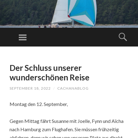
C
AC
Menu
Sear
H
Just another
A
WordPress
SKIP
N
TO
site
A
Der Schluss unserer
CONTENT
BL
wunderschönen Reise
O
SEPTEMBER 18, 2022
/
CACHANABLOG
G.
C
Montag den 12. September,
O
M
Gegen Mittag fährt Susanne mit Joelle, Fynn und Aïcha
nach Hamburg zum Flughafen. Sie müssen frühzeitig
abfahren, denn wir sehen von unserem Platz aus direkt