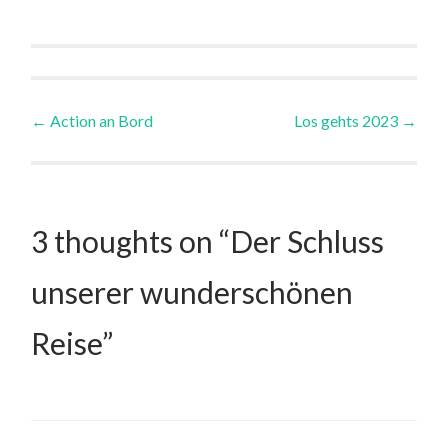
Post
←
Action an Bord
Los gehts 2023
→
navigation
3 thoughts on “
Der Schluss
unserer wunderschönen
Reise
”