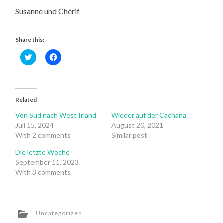
Susanne und Chérif
Share this:
Click
Click
to
to
share
share
on
on
Twitter
Facebook
(Opens
(Opens
in
in
Related
new
new
window)
window)
Von Süd nach West Irland
Wieder auf der Cachana
Juli 15, 2024
August 20, 2021
With 2 comments
Similar post
Die letzte Woche
September 11, 2023
With 3 comments
Uncategorized