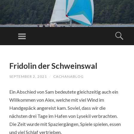
C
AC
Menu
Sear
H
Just another
A
WordPress
SKIP
N
TO
site
A
Fridolin der Schweinswal
CONTENT
BL
SEPTEMBER 2, 2021
/
CACHANABLOG
O
G.
Ein Abschied von Sam bedeutete gleichzeitig auch ein
C
Willkommen von Alex, welche mit viel Wind im
O
Handgepäck angereist kam. Soviel, dass wir die
M
nächsten drei Tage im Hafen von Lysekil verbrachten.
Die Zeit wurde mit Spaziergängen, Spiele spielen, essen
und viel Schlaf vertrieben.