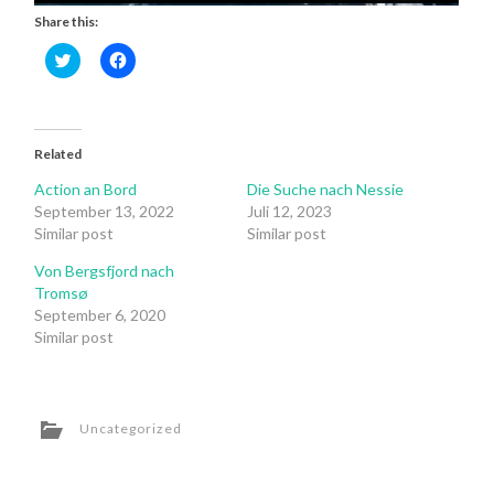
Share this:
Click
Click
to
to
share
share
on
on
Twitter
Facebook
(Opens
(Opens
in
in
Related
new
new
window)
window)
Action an Bord
Die Suche nach Nessie
September 13, 2022
Juli 12, 2023
Similar post
Similar post
Von Bergsfjord nach
Tromsø
September 6, 2020
Similar post
Uncategorized