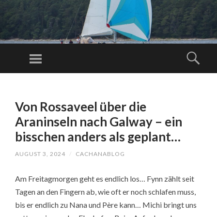
C
AC
Menu
Sear
H
Just another
A
WordPress
SKIP
N
TO
site
A
Von Rossaveel über die
CONTENT
BL
Araninseln nach Galway – ein
O
bisschen anders als geplant…
G.
AUGUST 3, 2024
/
CACHANABLOG
C
O
Am Freitagmorgen geht es endlich los… Fynn zählt seit
M
Tagen an den Fingern ab, wie oft er noch schlafen muss,
bis er endlich zu Nana und Père kann… Michi bringt uns