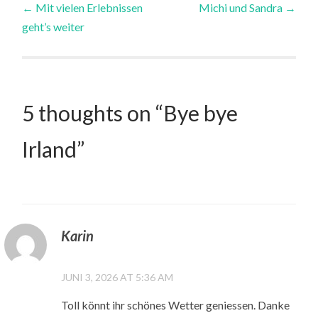
←
Mit vielen Erlebnissen
Michi und Sandra
→
geht’s weiter
navigation
5 thoughts on “
Bye bye
Irland
”
Karin
JUNI 3, 2026 AT 5:36 AM
Toll könnt ihr schönes Wetter geniessen. Danke