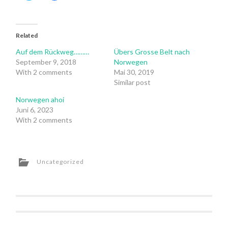
share
share
on
on
Twitter
Facebook
(Opens
(Opens
in
in
Related
new
new
window)
window)
Auf dem Rückweg………
Übers Grosse Belt nach
September 9, 2018
Norwegen
With 2 comments
Mai 30, 2019
Similar post
Norwegen ahoi
Juni 6, 2023
With 2 comments
Uncategorized
Post