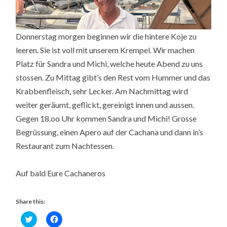
Donnerstag morgen beginnen wir die hintere Koje zu
leeren. Sie ist voll mit unserem Krempel. Wir machen
Platz für Sandra und Michi, welche heute Abend zu uns
stossen. Zu Mittag gibt’s den Rest vom Hummer und das
Krabbenfleisch, sehr Lecker. Am Nachmittag wird
weiter geräumt, geflickt, gereinigt innen und aussen.
Gegen 18.oo Uhr kommen Sandra und Michi! Grosse
Begrüssung, einen Apero auf der Cachana und dann in’s
Restaurant zum Nachtessen.
Auf bald Eure Cachaneros
Share this:
Click
Click
to
to