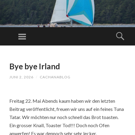
C
AC
Menu
Sear
H
Just another
A
WordPress
SKIP
N
TO
site
A
Bye bye Irland
CONTENT
BL
JUNI 2, 2026
/
CACHANABLOG
O
G.
C
Freitag 22. Mai Abends kaum haben wir den letzten
O
Beitrag veröffentlicht, freuen wir uns auf ein feines Tuna
M
Tatar. Wir möchten nur noch schnell das Brot toasten.
Ein grosser Knall, Toaster Tod!!! Doch noch Ofen
anwerfen! Es war dennoch sehr sehr lecker.