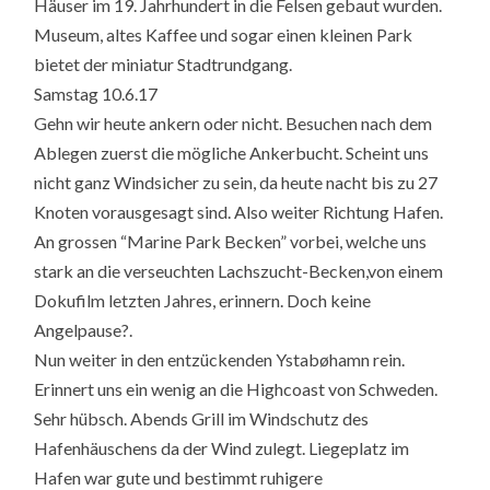
Häuser im 19. Jahrhundert in die Felsen gebaut wurden.
Museum, altes Kaffee und sogar einen kleinen Park
bietet der miniatur Stadtrundgang.
Samstag 10.6.17
Gehn wir heute ankern oder nicht. Besuchen nach dem
Ablegen zuerst die mögliche Ankerbucht. Scheint uns
nicht ganz Windsicher zu sein, da heute nacht bis zu 27
Knoten vorausgesagt sind. Also weiter Richtung Hafen.
An grossen “Marine Park Becken” vorbei, welche uns
stark an die verseuchten Lachszucht-Becken,von einem
Dokufilm letzten Jahres, erinnern. Doch keine
Angelpause?.
Nun weiter in den entzückenden Ystabøhamn rein.
Erinnert uns ein wenig an die Highcoast von Schweden.
Sehr hübsch. Abends Grill im Windschutz des
Hafenhäuschens da der Wind zulegt. Liegeplatz im
Hafen war gute und bestimmt ruhigere