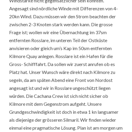
Windstärke nicht gegensätzlicher sein könnten.
Angesagt sind nördliche Winde mit Differenzen von 4-
20kn Wind. Dazu müssen wir den Strom beachten der
zwischen 2-3 Knoten stark werden kann. Die grosse
Frage ist; wollen wir eine Übernachtung im 37sm
entfernten Rosslare, im unteren Teil der Ostküste
anvisieren oder gleich um’s Kap im 50sm entfernten
Kilmore Quay anlegen. Rosslare ist ein Hafen für die
Gross- Schifffahrt. Da sollen wir zuerst anrufen ob es
Platz hat. Unser Wunsch wäre direkt nach Kilmore zu
segeln, da am späten Abend eine Front von Nordost
angesagt ist und wir in Rosslare ungeschützt liegen
würden. Die Cachana Crew ist sich nicht sicher ob
Kilmore mit dem Gegenstrom aufgeht. Unsere
Grundgeschwindigkeit ist doch in etwa 1 kn langsamer
als diejenige der grösseren Silmaril. Wir finden wieder
einmal eine pragmatische Lösung. Plan ist am morgen um