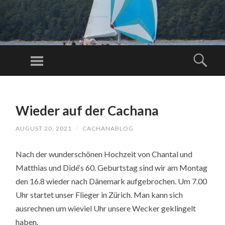
C
AC
Menu
Sear
H
Just another
A
WordPress
SKIP
N
TO
site
A
Wieder auf der Cachana
CONTENT
BL
AUGUST 20, 2021
/
CACHANABLOG
O
G.
Nach der wunderschönen Hochzeit von Chantal und
C
Matthias und Didé‘s 60. Geburtstag sind wir am Montag
O
den 16.8 wieder nach Dänemark aufgebrochen. Um 7.00
M
Uhr startet unser Flieger in Zürich. Man kann sich
ausrechnen um wieviel Uhr unsere Wecker geklingelt
haben.