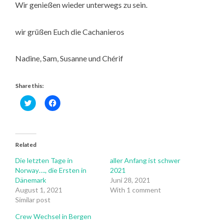
Wir genießen wieder unterwegs zu sein.
wir grüßen Euch die Cachanieros
Nadine, Sam, Susanne und Chérif
Share this:
Click
Click
to
to
share
share
on
on
Twitter
Facebook
(Opens
(Opens
in
in
Related
new
new
window)
window)
Die letzten Tage in
aller Anfang ist schwer
Norway…., die Ersten in
2021
Dänemark
Juni 28, 2021
August 1, 2021
With 1 comment
Similar post
Crew Wechsel in Bergen