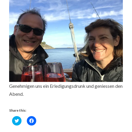
Genehmigen uns ein Erledigungsdrunk und geniessen den
Abend.
Share this:
Click
Click
to
to
share
share
on
on