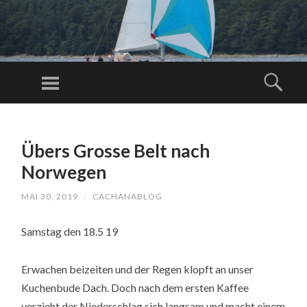
C
AC
Menu
Sear
H
Just another
A
WordPress
SKIP
N
TO
site
A
Übers Grosse Belt nach
CONTENT
BL
Norwegen
O
MAI 30, 2019
/
CACHANABLOG
G.
C
Samstag den 18.5 19
O
M
Erwachen beizeiten und der Regen klopft an unser
Kuchenbude Dach. Doch nach dem ersten Kaffee
verzieht der Niederschlag sich langsam und macht einem