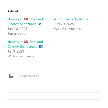
Twitter
Facebook
(Opens
(Opens
in
in
Related
new
new
window)
window)
Norwegen
, Shetlands,
Auf zu den Scilly Ilands
Orkney, Schottland
Juni 20, 2026
Juni 18, 2023
With 2 comments
Similar post
Norwegen
, Shetland,
Orkney, (Schottland
)
Juli 3, 2023
With 2 comments
Uncategorized
Post