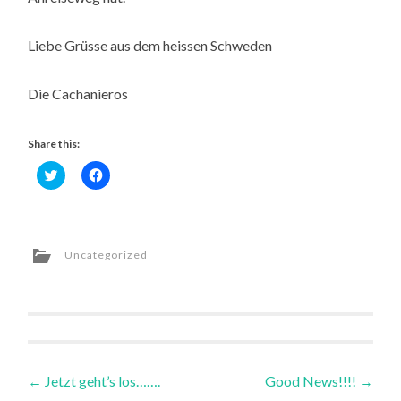
Liebe Grüsse aus dem heissen Schweden
Die Cachanieros
Share this:
Click
Click
to
to
share
share
on
on
Twitter
Facebook
(Opens
(Opens
in
in
new
new
Uncategorized
window)
window)
Post
←
Jetzt geht’s los…….
Good News!!!!
→