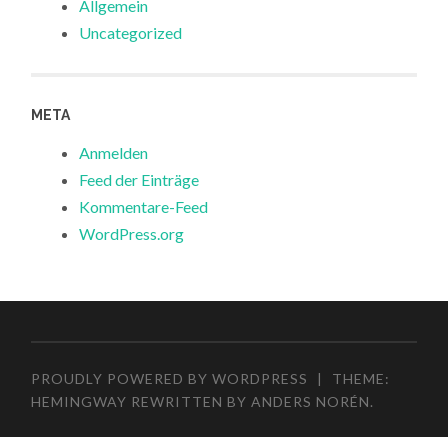
Allgemein
Uncategorized
META
Anmelden
Feed der Einträge
Kommentare-Feed
WordPress.org
PROUDLY POWERED BY WORDPRESS
|
THEME:
HEMINGWAY REWRITTEN BY
ANDERS NORÉN
.