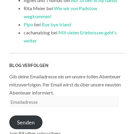
Agnes und Thomas
bei
Auf zu den Scilly Ilands
Rita Meier
bei
Wie wir von Padstow
wegkommen!
Pipo
bei
Bye bye Irland
cachanablog
bei
Mit vielen Erlebnissen geht’s
weiter
BLOG VERFOLGEN
Gib deine Emailadresse ein um unsere tollen Abenteuer
mitzuverfolgen. Per Email wirst du über unsere neusten
Abenteuer informiert.
Emailadresse
Senden
Join 89 other subscribers