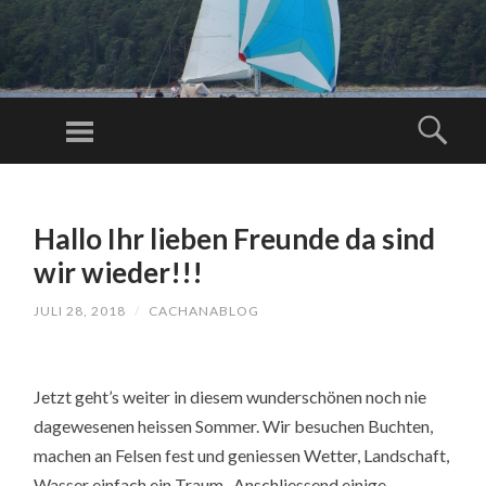
C
AC
Menu
Sear
H
Just another
A
WordPress
SKIP
N
TO
site
A
Hallo Ihr lieben Freunde da sind
CONTENT
BL
wir wieder!!!
O
JULI 28, 2018
/
CACHANABLOG
G.
C
O
Jetzt geht’s weiter in diesem wunderschönen noch nie
M
dagewesenen heissen Sommer. Wir besuchen Buchten,
machen an Felsen fest und geniessen Wetter, Landschaft,
Wasser einfach ein Traum. Anschliessend einige